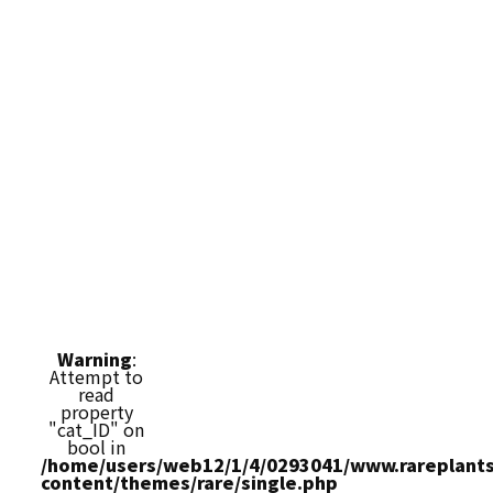
Warning
:
Attempt to
read
property
"cat_ID" on
bool in
/home/users/web12/1/4/0293041/www.rareplants
content/themes/rare/single.php