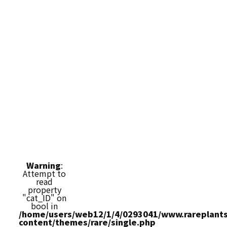
Warning
:
Attempt to
read
property
"cat_ID" on
bool in
/home/users/web12/1/4/0293041/www.rareplants
content/themes/rare/single.php